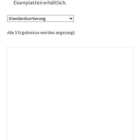
Eisenplatten erhältlich.
Alle 5 Ergebnisse werden angezeigt
Dieses
Produkt
weist
mehrere
Varianten
auf.
Die
Optionen
können
auf
der