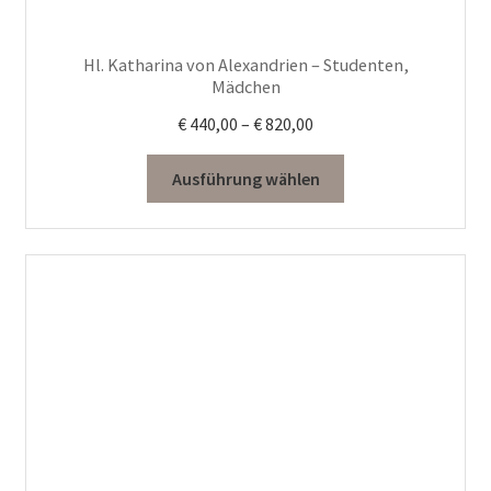
Produktseite
gewählt
Hl. Katharina von Alexandrien – Studenten,
werden
Mädchen
Preisspanne:
€
440,00
–
€
820,00
€ 440,00
bis
Ausführung wählen
€ 820,00