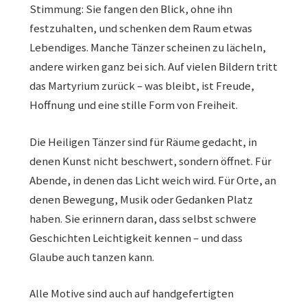
Stimmung: Sie fangen den Blick, ohne ihn
festzuhalten, und schenken dem Raum etwas
Auf Eisen
Lebendiges. Manche Tänzer scheinen zu lächeln,
Unterm
Mehr
andere wirken ganz bei sich. Auf vielen Bildern tritt
öffnen
das Martyrium zurück – was bleibt, ist Freude,
Kontakt & Anfragen
Hoffnung und eine stille Form von Freiheit.
Deutsch (Sie)
Die Heiligen Tänzer sind für Räume gedacht, in
denen Kunst nicht beschwert, sondern öffnet. Für
English (UK)
Abende, in denen das Licht weich wird. Für Orte, an
denen Bewegung, Musik oder Gedanken Platz
haben. Sie erinnern daran, dass selbst schwere
Geschichten Leichtigkeit kennen – und dass
Glaube auch tanzen kann.
Alle Motive sind auch auf handgefertigten