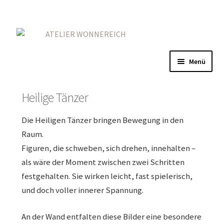
Zur
Zum
Navigation
Inhalt
springen
springen
Menü
Home
Heilige Tänzer
Unterm
Gold
Die Heiligen Tänzer bringen Bewegung in den
öffnen
Raum.
Unterm
Rot
Figuren, die schweben, sich drehen, innehalten –
öffnen
als wäre der Moment zwischen zwei Schritten
Spuren
festgehalten. Sie wirken leicht, fast spielerisch,
und doch voller innerer Spannung.
Heilige Tänzer
An der Wand entfalten diese Bilder eine besondere
Symbole