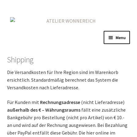
Skip
Skip
to
to
navigation
content
Menu
Home
Shipping
Gold
Die Versandkosten für Ihre Region sind im Warenkorb
ersichtlich. Standardmäßig berechnet das System die
Red
Versandkosten nach Lieferadresse.
On Iron
Für Kunden mit
Rechnungsadresse
(nicht Lieferadresse)
außerhalb des € – Währungsraums
fällt eine zusätzliche
More
Bankgebühr pro Bestellung (nicht pro Artikel) von € 10.-
an und wird auf der Rechnung ausgewiesen. Bei Bezahlung
über PayPal entfällt diese Gebühr. Die hier online im
Contact