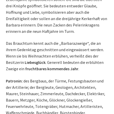
drei Knöpfe geöffnet. Sie bedeuten entweder Glaube,
Hoffnung und Liebe, symbolisieren aber auch die
Dreifaltigkeit oder sollen an die dreijährige Kerkerhaft von
Barbara erinnern. Die neun Zacken des Pelerinkragens
erinnern an die neun Haftjahre im Turm.
Das Brauchtum kennt auch die „Barbarazweige“, die an
ihrem Gedenktag geschnitten und eingewässert werden.
Wenn sie bis Weihnachten erblühen, verheißt dies der
Besitzerin
Liebesglück
. Generell bedeuten die erblühten
Zweige ein
fruchtbares kommendes Jahr
.
Patronin:
des Bergbaus, der Türme, Festungsbauten und
der Artillerie; der Bergleute, Geologen, Architekten,
Maurer, Steinhauer, Zimmerleute, Dachdecker, Elektriker,
Bauern, Metzger, Köche, Glöckner, Glockengießer,
Feuerwehrleute, Totengräber, Hutmacher, Artilleristen,
Waffenschmiede, Buchhändler, Bürstenbinder,