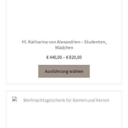
können
auf
der
Produktseite
gewählt
Hl. Katharina von Alexandrien – Studenten,
werden
Mädchen
Preisspanne:
€
440,00
–
€
820,00
€ 440,00
bis
Ausführung wählen
€ 820,00