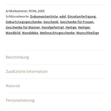
Bergleute,
Steinmetze,
Artikelnummer:
ROHL-2005
Schlüsselworte:
Dokumententinte
,
edel
,
Einzelanfertigung
,
Maurer,
Geburtstagsgeschenke
,
Geschenk
,
Geschenke für Frauen
,
Architekten
Geschenke für Männer
,
Handgefertigt
,
Heilige
,
Heiliger
,
Menge
Wandbild
,
Wanddeko
,
Weihnachtsgeschenke
,
Wunschheilige
Beschreibung
Zusätzliche Information
Material
Personalisierung