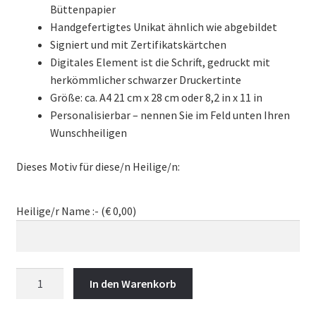
Büttenpapier
Handgefertigtes Unikat ähnlich wie abgebildet
Signiert und mit Zertifikatskärtchen
Digitales Element ist die Schrift, gedruckt mit
herkömmlicher schwarzer Druckertinte
Größe: ca. A4 21 cm x 28 cm oder 8,2 in x 11 in
Personalisierbar – nennen Sie im Feld unten Ihren
Wunschheiligen
Dieses Motiv für diese/n Heilige/n:
Heilige/r Name :- (
€
0,00
)
Hl.
In den Warenkorb
Barbara
-