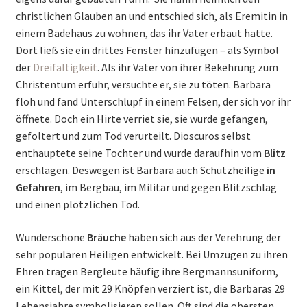
christlichen Glauben an und entschied sich, als Eremitin in
einem Badehaus zu wohnen, das ihr Vater erbaut hatte.
Dort ließ sie ein drittes Fenster hinzufügen – als Symbol
der
Dreifaltigkeit
. Als ihr Vater von ihrer Bekehrung zum
Christentum erfuhr, versuchte er, sie zu töten. Barbara
floh und fand Unterschlupf in einem Felsen, der sich vor ihr
öffnete. Doch ein Hirte verriet sie, sie wurde gefangen,
gefoltert und zum Tod verurteilt. Dioscuros selbst
enthauptete seine Tochter und wurde daraufhin vom
Blitz
erschlagen. Deswegen ist Barbara auch Schutzheilige
in
Gefahren
, im Bergbau, im Militär und gegen Blitzschlag
und einen plötzlichen Tod.
Wunderschöne
Bräuche
haben sich aus der Verehrung der
sehr populären Heiligen entwickelt. Bei Umzügen zu ihren
Ehren tragen Bergleute häufig ihre Bergmannsuniform,
ein Kittel, der mit 29 Knöpfen verziert ist, die Barbaras 29
Lebensjahre symbolisieren sollen. Oft sind die obersten