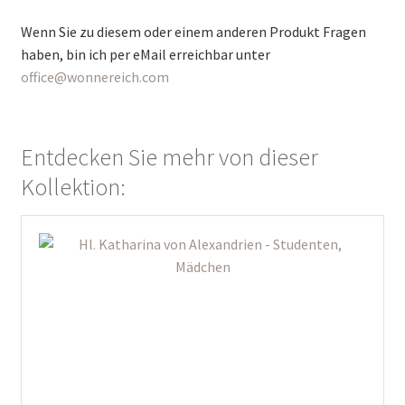
Wenn Sie zu diesem oder einem anderen Produkt Fragen
haben, bin ich per eMail erreichbar unter
office@wonnereich.com
Entdecken Sie mehr von dieser
Kollektion:
Dieses
Produkt
weist
mehrere
Varianten
auf.
Die
Optionen