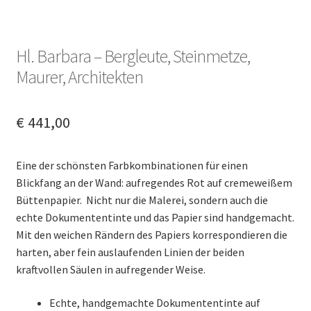
Kontakt & Anfragen
Hl. Barbara – Bergleute, Steinmetze,
Deutsch (Sie)
Maurer, Architekten
English (UK)
€
441,00
Eine der schönsten Farbkombinationen für einen
Blickfang an der Wand: aufregendes Rot auf cremeweißem
Büttenpapier. Nicht nur die Malerei, sondern auch die
echte Dokumententinte und das Papier sind handgemacht.
Mit den weichen Rändern des Papiers korrespondieren die
harten, aber fein auslaufenden Linien der beiden
kraftvollen Säulen in aufregender Weise.
Echte, handgemachte Dokumententinte auf