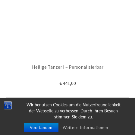
Heilige Tänzer I – Personalisierbar
€
441,00
Wir benutzen Cookies um die Nutzerfreundlichkeit
der Webseite zu verbessen. Durch Ihren Besuch
stimmen Sie dem zu.
Atelier Wonnereich
0
Verstanden
Suche
Suche
Weitere Informationen