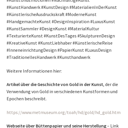
#KunstHandwerk #KunstDesign #MaterialienInDerKunst
#KünstlerischeAusdruckskraft #ModerneKunst
#HandgemachteKunst #DesignInspiration #LuxusKunst
#KunstSammler #DesignKunst #MaterialKultur
#TexturierteKunst #KunstDesTages #SkulpturenDesign
#KreativeKunst #KunstLiebhaber #KünstlerischeReise
#InneneinrichtungDesign #PapierKunst #LuxusDesign
#TraditionellesHandwerk #Kunsthandwerk
Weitere Informationen hier:
Artikel über die Geschichte von Gold in der Kunst
, der die
Verwendung von Gold in verschiedenen Kunstformen und
Epochen beschreibt.
https://www.metmuseum.org/toah/hd/gold/hd_gold.htm
Webseite über Büttenpapier und seine Herstellung
– Link