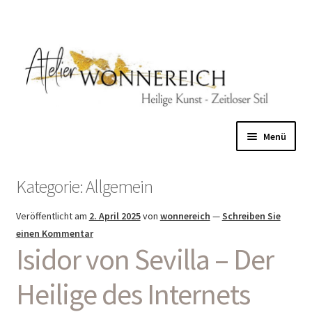
Zur
Zum
Navigation
Inhalt
springen
springen
Menü
Home
Kategorie:
Allgemein
Unterm
Gold
Veröffentlicht am
2. April 2025
von
wonnereich
—
Schreiben Sie
öffnen
einen Kommentar
Unterm
Rot
Isidor von Sevilla – Der
öffnen
Auf Eisen
Heilige des Internets