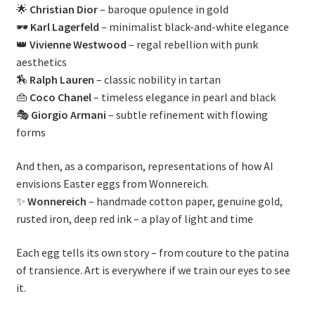
🌟
Christian Dior
– baroque opulence in gold
🕶
Karl Lagerfeld
– minimalist black-and-white elegance
👑
Vivienne Westwood
– regal rebellion with punk
aesthetics
🏇
Ralph Lauren
– classic nobility in tartan
👜
Coco Chanel
– timeless elegance in pearl and black
🎭
Giorgio Armani
– subtle refinement with flowing
forms
And then, as a comparison, representations of how AI
envisions Easter eggs from Wonnereich.
✨
Wonnereich
– handmade cotton paper, genuine gold,
rusted iron, deep red ink – a play of light and time
Each egg tells its own story – from couture to the patina
of transience. Art is everywhere if we train our eyes to see
it.