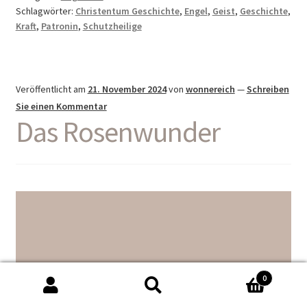
Schlagwörter:
Christentum Geschichte
,
Engel
,
Geist
,
Geschichte
,
Kraft
,
Patronin
,
Schutzheilige
Veröffentlicht am
21. November 2024
von
wonnereich
—
Schreiben
Sie einen Kommentar
Das Rosenwunder
0
Suche
Suche