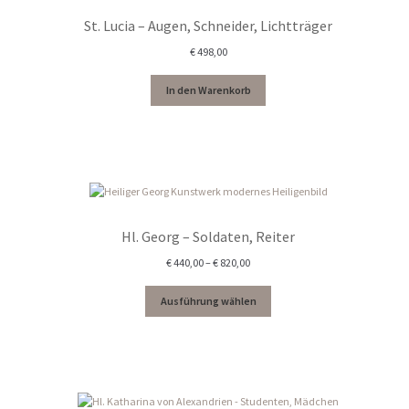
St. Lucia – Augen, Schneider, Lichtträger
€
498,00
In den Warenkorb
Hl. Georg – Soldaten, Reiter
Preisspanne:
€
440,00
–
€
820,00
€ 440,00
bis
Ausführung wählen
€ 820,00