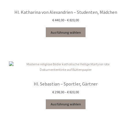
Hl. Katharina von Alexandrien – Studenten, Mädchen
Preisspanne:
€
440,00
–
€
820,00
€ 440,00
bis
Ausführung wählen
€ 820,00
Hl. Sebastian – Sportler, Gärtner
Preisspanne:
€
298,00
–
€
820,00
€ 298,00
bis
Ausführung wählen
€ 820,00