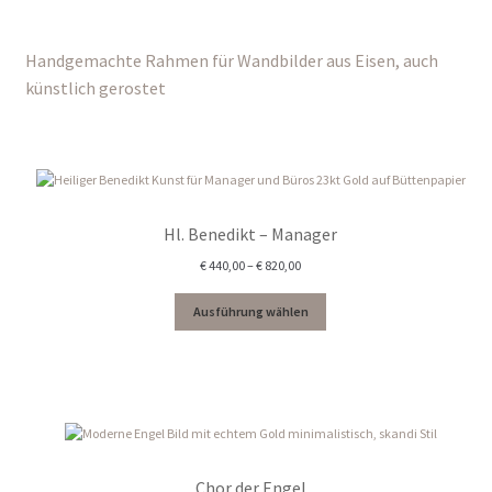
Handgemachte Rahmen für Wandbilder aus Eisen, auch
künstlich gerostet
Hl. Benedikt – Manager
Preisspanne:
€
440,00
–
€
820,00
€ 440,00
bis
Ausführung wählen
€ 820,00
Chor der Engel