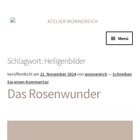
Zur
Zum
Navigation
Inhalt
springen
springen
Menü
Home
Schlagwort:
Heiligenbilder
Gold
Veröffentlicht am
21. November 2024
von
wonnereich
—
Schreiben
Sie einen Kommentar
Rot
Das Rosenwunder
Auf Eisen
Mehr
Kontakt & Anfragen