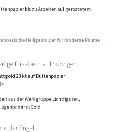
üttenpapier bis zu Arbeiten auf gerostetem
genössische Heiligenbilder für moderne Räume
ilige Elisabeth v. Thüringen
attgold 23 kt auf Büttenpapier
24
beit aus der Werkgruppe Lichtfiguren,
iligenbilder in Gold
or der Engel