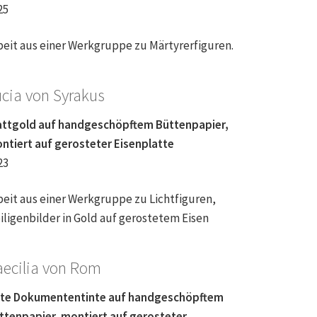
25
beit aus einer Werkgruppe zu Märtyrerfiguren.
ucia von Syrakus
attgold auf handgeschöpftem Büttenpapier,
ntiert auf gerosteter Eisenplatte
23
beit aus einer Werkgruppe zu Lichtfiguren,
iligenbilder in Gold auf gerostetem Eisen
aecilia von Rom
te Dokumententinte auf handgeschöpftem
ttenpapier, montiert auf gerosteter