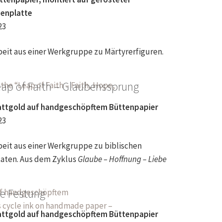
senplatte
23
beit aus einer Werkgruppe zu Märtyrerfiguren.
eap of Faith – Glaubenssprung
attgold auf handgeschöpftem Büttenpapier
23
beit aus einer Werkgruppe zu biblischen
taten. Aus dem Zyklus
Glaube – Hoffnung – Liebe
ie Festung
attgold auf handgeschöpftem Büttenpapier