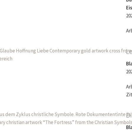
Ei
20
Ar
L
Bl
20
Ar
Zi
D
Bl