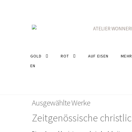
Zur
Zum
Navigation
Inhalt
springen
springen
GOLD
ROT
AUF EISEN
MEHR
EN
Ausgewählte Werke
Zeitgenössische christli