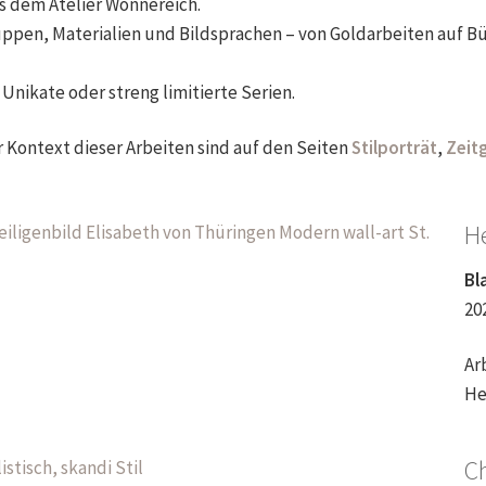
s dem Atelier Wonnereich.
ppen, Materialien und Bildsprachen – von Goldarbeiten auf B
Unikate oder streng limitierte Serien.
 Kontext dieser Arbeiten sind auf den Seiten
Stilporträt
,
Zeit
He
Bl
20
Ar
He
Ch