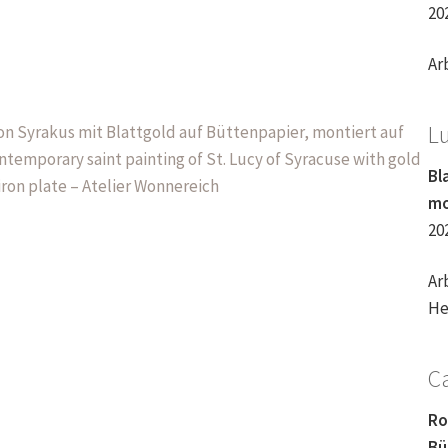
20
Ar
L
Bl
mo
20
Ar
He
C
Ro
Bü