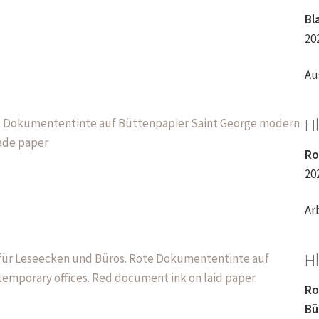
Bl
20
Au
Hl
Ro
20
Ar
Hl
Ro
Bü