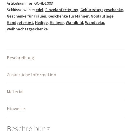
Familien,
Artikelnummer:
GOHL-1003
Schlüsselworte:
edel
,
Einzelanfertigung
,
Geburtstagsgeschenke
,
Mütter,
Geschenke für Frauen
,
Geschenke für Männer
,
Goldauflage
,
Bergleute
Handgefertigt
,
Heilige
,
Heiliger
,
Wandbild
,
Wanddeko
,
Menge
Weihnachtsgeschenke
Beschreibung
Zusätzliche Information
Material
Hinweise
Beschreibung