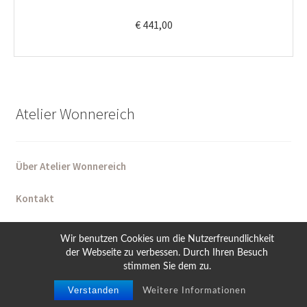
€
441,00
Atelier Wonnereich
Über Atelier Wonnereich
Kontakt
Maßanfertigungen
Wir benutzen Cookies um die Nutzerfreundlichkeit
Individuelle Arbeiten auf Anfrage
der Webseite zu verbessen. Durch Ihren Besuch
Einige Werke entstehen speziell für einen Ort, einen
stimmen Sie dem zu.
0
Menschen oder einen Anlass:
Verstanden
Suche
Suche
Weitere Informationen
office@wonnereich.com