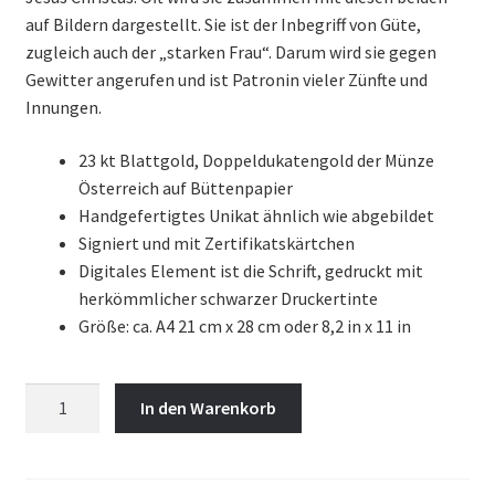
auf Bildern dargestellt. Sie ist der Inbegriff von Güte,
zugleich auch der „starken Frau“. Darum wird sie gegen
Gewitter angerufen und ist Patronin vieler Zünfte und
Innungen.
23 kt Blattgold, Doppeldukatengold der Münze
Österreich auf Büttenpapier
Handgefertigtes Unikat ähnlich wie abgebildet
Signiert und mit Zertifikatskärtchen
Digitales Element ist die Schrift, gedruckt mit
herkömmlicher schwarzer Druckertinte
Größe: ca. A4 21 cm x 28 cm oder 8,2 in x 11 in
Hl.
In den Warenkorb
Anna
-
Ehe,