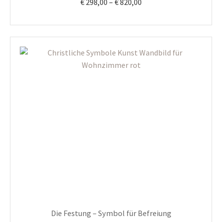
Preisspanne:
€
298,00
–
€
820,00
€ 298,00
bis
€ 820,00
Die Festung – Symbol für Befreiung